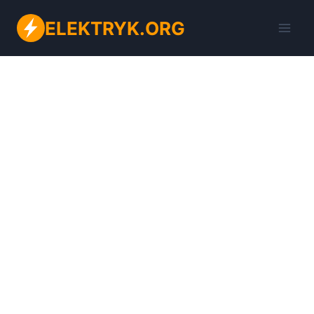
Przejdź
ELEKTRYK.ORG
do
treści