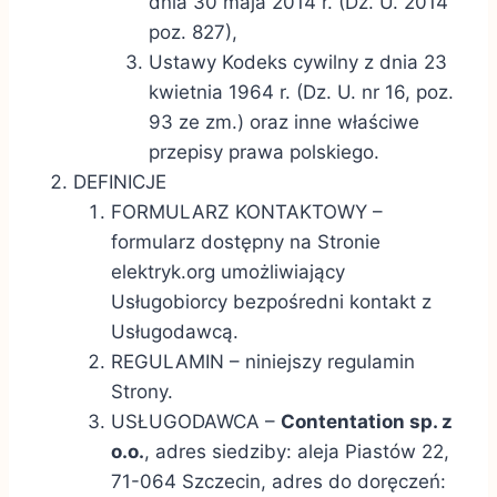
dnia 30 maja 2014 r. (Dz. U. 2014
poz. 827),
Ustawy Kodeks cywilny z dnia 23
kwietnia 1964 r. (Dz. U. nr 16, poz.
93 ze zm.) oraz inne właściwe
przepisy prawa polskiego.
DEFINICJE
FORMULARZ KONTAKTOWY –
formularz dostępny na Stronie
elektryk.org umożliwiający
Usługobiorcy bezpośredni kontakt z
Usługodawcą.
REGULAMIN – niniejszy regulamin
Strony.
USŁUGODAWCA –
Contentation sp. z
o.o.
, adres siedziby: aleja Piastów 22,
71-064 Szczecin, adres do doręczeń: