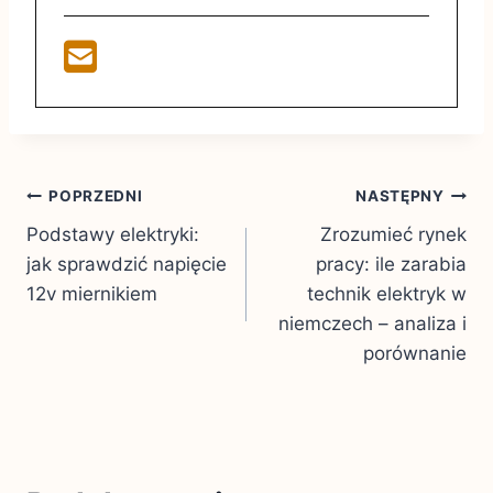
Nawigacja
POPRZEDNI
NASTĘPNY
Podstawy elektryki:
Zrozumieć rynek
wpisu
jak sprawdzić napięcie
pracy: ile zarabia
12v miernikiem
technik elektryk w
niemczech – analiza i
porównanie