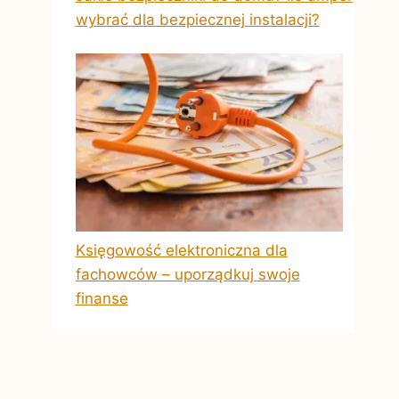
wybrać dla bezpiecznej instalacji?
Księgowość elektroniczna dla
fachowców – uporządkuj swoje
finanse