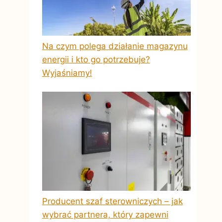
Na czym polega działanie magazynu
energii i kto go potrzebuje?
Wyjaśniamy!
Producent szaf sterowniczych – jak
wybrać partnera, który zapewni