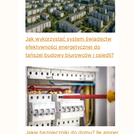
Jak wykorzystać system świadectw
efektywności energetycznej do
tańszej budowy biurowców i osiedli?
Jakie bezpieczniki do domu? Ile amper