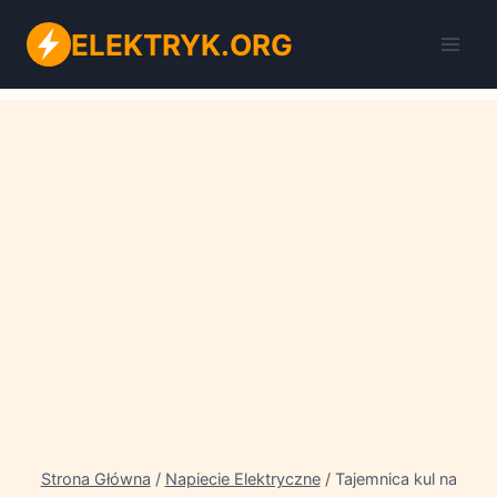
Przejdź
ELEKTRYK.ORG
do
treści
Strona Główna
/
Napiecie Elektryczne
/
Tajemnica kul na