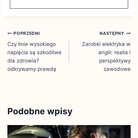
Nawigacja
POPRZEDNI
NASTĘPNY
Czy linie wysokiego
Zarobki elektryka w
wpisu
napięcia są szkodliwe
anglii: realia i
dla zdrowia?
perspektywy
odkrywamy prawdę
zawodowe
Podobne wpisy